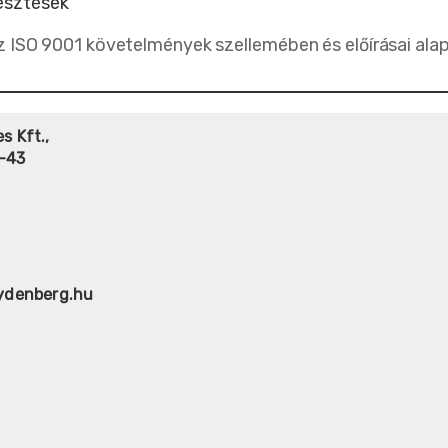
esztések
ISO 9001 követelmények szellemében és előírásai alapjá
s Kft.,
-43
eydenberg.hu