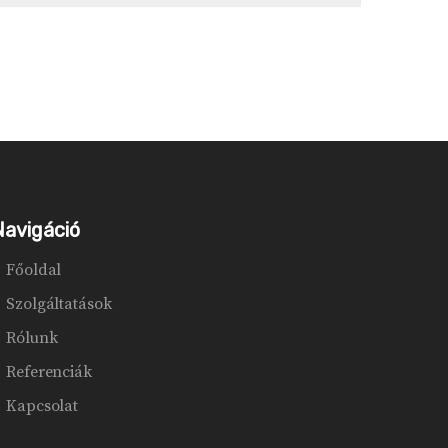
Navigáció
Főoldal
Szolgáltatások
Rólunk
Referenciák
Kapcsolat