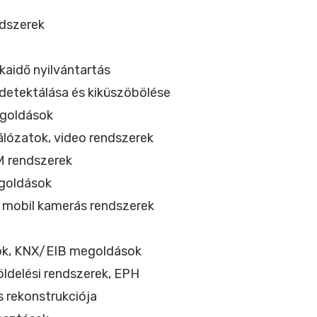
ndszerek
kaidő nyilvántartás
 detektálása és kiküszöbölése
egoldások
lózatok, video rendszerek
M rendszerek
egoldások
 mobil kamerás rendszerek
tok, KNX/EIB megoldások
öldelési rendszerek, EPH
s rekonstrukciója