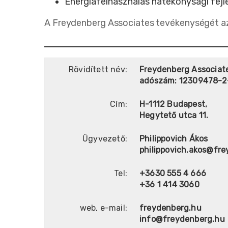
Energiafelhasználás hatékonysági fejl
A Freydenberg Associates tevékenységét az 
Rövidített név:
Freydenberg Associate
adószám: 12309478-2
Cím:
H-1112 Budapest,
Hegytető utca 11.
Ügyvezető:
Philippovich Ákos
philippovich.akos@fr
Tel:
+3630 555 4 666
+36 1 414 3060
web, e-mail:
freydenberg.hu
info@freydenberg.hu