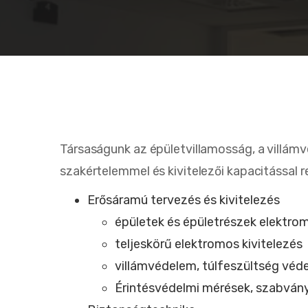
Társaságunk az épületvillamosság, a villám
szakértelemmel és kivitelezői kapacitással r
Erősáramú tervezés és kivitelezés
épületek és épületrészek elektro
teljeskörű elektromos kivitelezés
villámvédelem, túlfeszültség véde
Érintésvédelmi mérések, szabvány