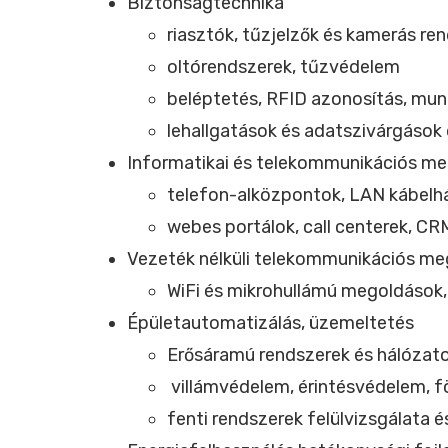
Biztonságtechnika
riasztók, tűzjelzők és kamerás re
oltórendszerek, tűzvédelem
beléptetés, RFID azonosítás, mun
lehallgatások és adatszivárgások
Informatikai és telekommunikációs m
telefon-alközpontok, LAN kábelhá
webes portálok, call centerek, CR
Vezeték nélküli telekommunikációs m
WiFi és mikrohullámú megoldások,
Épületautomatizálás, üzemeltetés
Erősáramú rendszerek és hálóza
villámvédelem, érintésvédelem, f
fenti rendszerek felülvizsgálata é