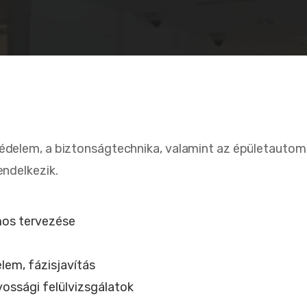
védelem, a biztonságtechnika, valamint az épületautom
endelkezik.
mos tervezése
lem, fázisjavítás
ossági felülvizsgálatok